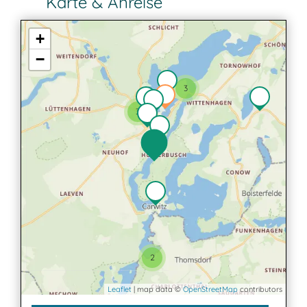
Karte & Anreise
+
−
3
3
2
Leaflet
| map data ©
OpenStreetMap
contributors