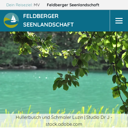
Dein Reiseziel:
MV
Feldberger Seenlandschaft
FELDBERGER
SEENLANDSCHAFT
Hullerbusch und Schmaler Luzin | Studio Dr J -
stock.adobe.com