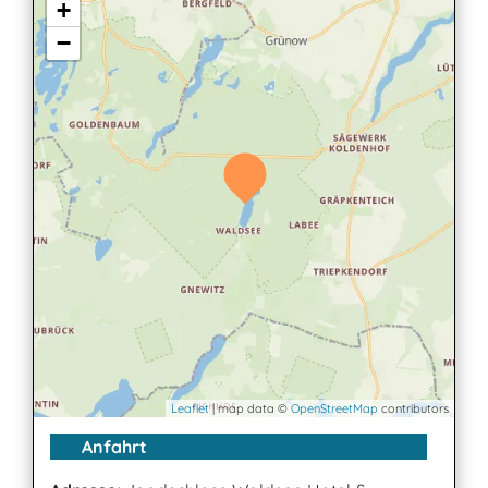
+
−
Leaflet
| map data ©
OpenStreetMap
contributors
Anfahrt