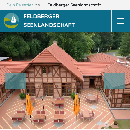
Dein Reiseziel:
MV
Feldberger Seenlandschaft
FELDBERGER
SEENLANDSCHAFT