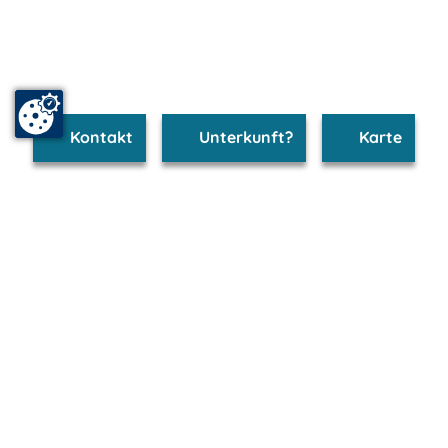
Kontakt
Unterkunft?
Karte
www.feldberg.m-vp.de ist Teil von
mvp.de - Urlaub & Freizeit
© 2026
MANET Marketing GmbH