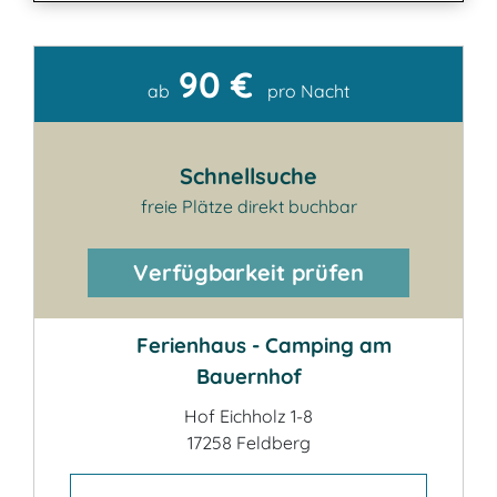
90 €
Kontakt
ab
pro Nacht
Schnellsuche
freie Plätze direkt buchbar
Verfügbarkeit prüfen
Ferienhaus - Camping am
Bauernhof
Hof Eichholz 1-8
17258 Feldberg