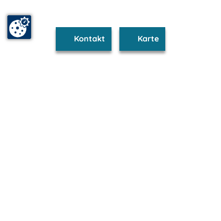
Kontakt
Karte
www.feldberg.m-vp.de ist Teil von
mvp.de - Urlaub & Freizeit
© 2026
MANET Marketing GmbH
Newsletter