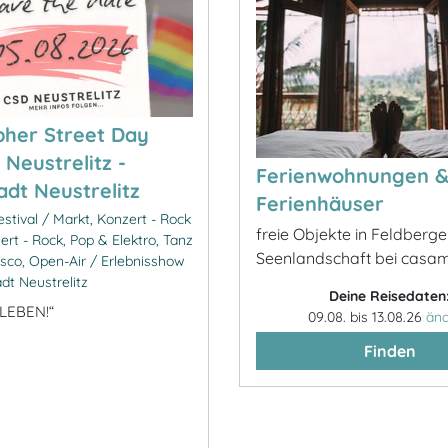
pher Street Day
 Neustrelitz -
Ferienwohnungen 
adt Neustrelitz
Ferienhäuser
stival / Markt, Konzert - Rock
freie Objekte in Feldberge
ert - Rock, Pop & Elektro, Tanz
Seenlandschaft bei casa
isco, Open-Air / Erlebnisshow
dt Neustrelitz
Deine Reisedaten
 LEBEN!“
09.08. bis 13.08.26
än
Finden