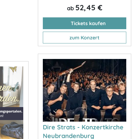
52,45 €
ab
Tickets kaufen
zum Konzert
Dire Strats - Konzertkirche
Neubrandenburg