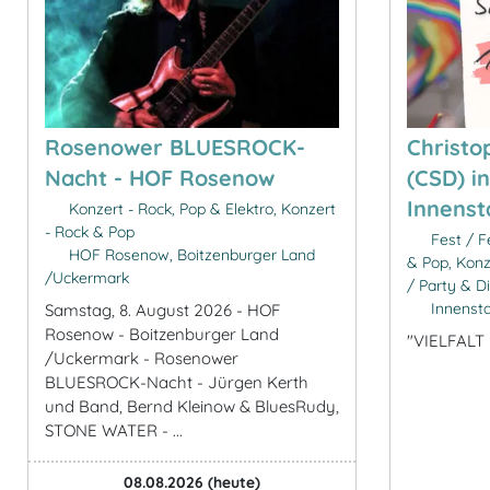
Rosenower BLUESROCK-
Christo
Nacht - HOF Rosenow
(CSD) in
Innenst
Konzert - Rock, Pop & Elektro, Konzert
- Rock & Pop
Fest / Fe
HOF Rosenow, Boitzenburger Land
& Pop, Konz
/Uckermark
/ Party & D
Innensta
Samstag, 8. August 2026 - HOF
Rosenow - Boitzenburger Land
"VIELFALT
/Uckermark - Rosenower
BLUESROCK-Nacht - Jürgen Kerth
und Band, Bernd Kleinow & BluesRudy,
STONE WATER - ...
08.08.2026
(heute)