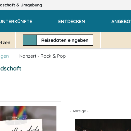
ndschaft
& Umgebung
UNTERKÜNFTE
ENTDECKEN
ANGEBO
Reisedaten
eingeben
etzen
ngen
Konzert - Rock & Pop
ndschaft
- Anzeige -